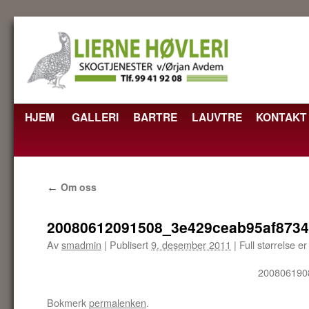
HJEM
GALLERI
BARTRE
LAUVTRE
KONTAKT
HOPP
TIL
INNHOLD
Om oss
←
20080612091508_3e429ceab95af873
Av
smadmin
|
Publisert
9. desember 2011
|
Full størrelse e
200806190
Bokmerk
permalenken
.