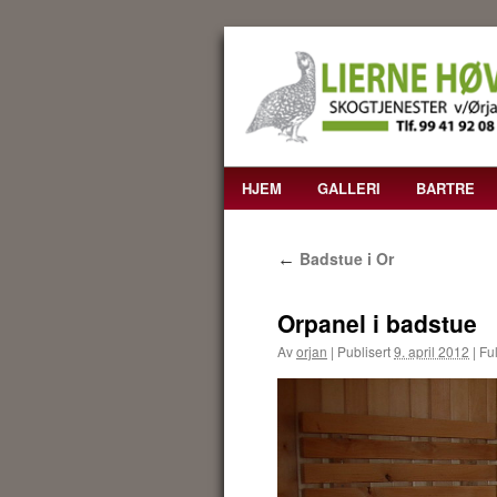
HJEM
GALLERI
BARTRE
HOPP
TIL
Badstue i Or
←
INNHOLD
Orpanel i badstue
Av
orjan
|
Publisert
9. april 2012
|
Ful