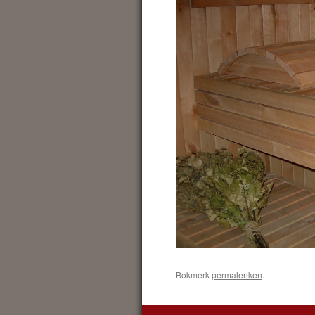
Bokmerk
permalenken
.