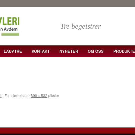
Tre begeistrer
LAUVTRE
KONTAKT
NYHETER
OM OSS
PRODUKTE
1
|
Full størrelse er
800 × 532
piksler