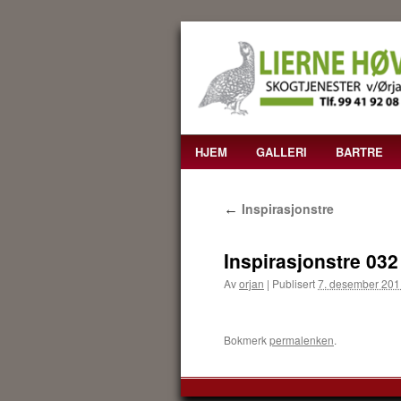
HJEM
GALLERI
BARTRE
HOPP
TIL
Inspirasjonstre
←
INNHOLD
Inspirasjonstre 032
Av
orjan
|
Publisert
7. desember 201
Bokmerk
permalenken
.